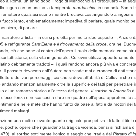
go a Roma, un anno dopo il rogo di Menocchio a Portogruaro – in agg
ella lingua con un uncino la famigerata
mordacchia
, in uso nella Santa I
 emettere qualsiasi suono mentre bruciava costringendolo a ingoiare 
 a fuoco lento, emblematicamente: impediva di parlare, quale monito per 
pensiero, di parlare.
 narratore artista – in cui si proietta per molte idee esposte –, Anzolo 
05 e raffigurante
Sant’Elena e il ritrovamento della croce
, ora nel Duomo
ndo, ciò che pone al centro dell’opera il ruolo della memoria come stru
, sui fatti storici, sulla vita in generale. Collovini utilizza opportunament
n latino debitamente tradotti –, i quali rendono ancora più viva e concre
. Il passato rievocato dall’Autore non scade mai a cronaca di dati storic
iflettere dei vari personaggi, ciò che si deve all’abilità di Collovini che
io andando manzonianamente oltre la superficie dei fatti per penetrare in p
o di un romanzo storico all’altezza del genere.
Il sorriso di Antonello
di
d’eccellenza e riesce così a dare un quadro dell’epoca approfondito sia 
imenti e nelle mete che hanno funto da base ai fatti e da motori dei fatt
timenti malvagi.
azione una molto rilevante quanto originale prospettiva: di fatto il titol
e, poche, opere che riguardano la tragica vicenda, bensì si richiama dir
), al sorriso sottilmente ironico e saggio che irradia dal
Ritratto di 