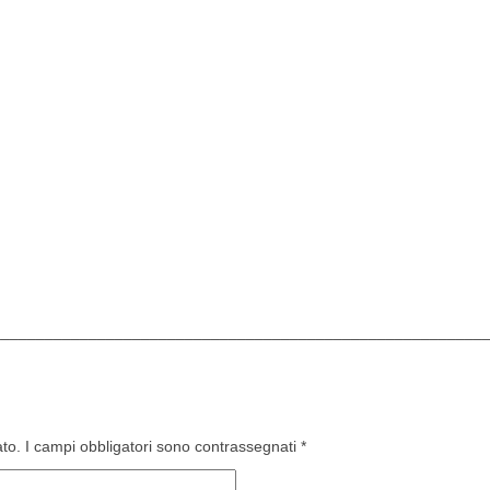
________________________________________________________
ato.
I campi obbligatori sono contrassegnati
*