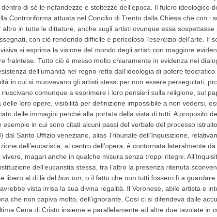
entro di sé le nefandezze e stoltezze dell’epoca. Il fulcro ideologico 
ella Controriforma attuata nel Concilio di Trento dalla Chiesa che con i s
ltro in tutte le dittature, anche sugli artisti ovunque essa sospettasse p
ssegnati, con ciò rendendo difficile e pericoloso l’esercizio dell’arte. Il
visiva si esprima la visione del mondo degli artisti con maggiore eviden
 fraintese. Tutto ciò è messo molto chiaramente in evidenza nei dialogh
istenza dell’umanità nel regno retto dall’ideologia di potere teocratico 
icoltà in cui si muovevano gli artisti stessi per non essere perseguitati, p
 riuscivano comunque a esprimere i loro pensieri sulla religione, sul pap
tà delle loro opere, visibilità per definizione impossibile a non vedersi, os
ato delle immagini perché alla portata della vista di tutti. A proposito de
ve esempio in cui sono citati alcuni passi del verbale del processo istruit
l Santo Uffizio veneziano, alias Tribunale dell’Inquisizione, relativame
tuzione dell’eucaristia, al centro dell’opera, è contornata lateralmente 
 vivere, magari anche in qualche misura senza troppi ritegni. All’Inquisi
ll’istituzione dell’eucaristia stessa, tra l’altro la presenza ritenuta sconv
 libero al di là del
bon ton
, o il fatto che non tutti fossero lì a guardare 
avrebbe vista irrisa la sua divina regalità. Il Veronese, abile artista e i
sona che non capiva molto, dell’ignorante. Così ci si difendeva dalle a
 l’Ultima Cena di Cristo insieme e parallelamente ad altre due tavolate i