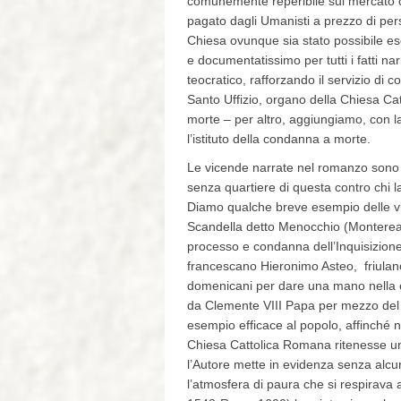
comunemente reperibile sul mercato cult
pagato dagli Umanisti a prezzo di pers
Chiesa ovunque sia stato possibile eser
e documentatissimo per tutti i fatti n
teocratico, rafforzando il servizio di c
Santo Uffizio, organo della Chiesa Catt
morte – per altro, aggiungiamo, con l
l’istituto della condanna a morte.
Le vicende narrate nel romanzo sono a
senza quartiere di questa contro chi 
Diamo qualche breve esempio delle vic
Scandella detto Menocchio (Montereale
processo e condanna dell’Inquisizione p
francescano Hieronimo Asteo, friulano 
domenicani per dare una mano nella cac
da Clemente VIII Papa per mezzo del ca
esempio efficace al popolo, affinché n
Chiesa Cattolica Romana ritenesse una 
l’Autore mette in evidenza senza alcu
l’atmosfera di paura che si respirava 