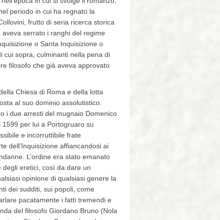
 nell’epoca in cui si svolge il romanzo,
el periodo in cui ha regnato la
lovini, frutto di seria ricerca storica
a aveva serrato i ranghi del regime
’Inquisizione o Santa Inquisizione o
i cui sopra, culminanti nella pena di
re filosofo che già aveva approvato
della Chiesa di Roma e della lotta
sta al suo dominio assolutistico.
tro i due arresti del mugnaio Domenico
 1599 per lui a Portogruaro su
ibile e incorruttibile frate
e dell’Inquisizione affiancandosi ai
 condanne. L’ordine era stato emanato
degli eretici, così da dare un
lsiasi opinione di qualsiasi genere la
ti dei sudditi, sui popoli, come
arlare pacatamente i fatti tremendi e
cenda del filosofo Giordano Bruno (Nola