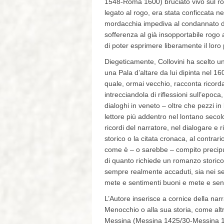
1548-Roma 1600) bruciato vivo sul ro
legato al rogo, era stata conficcata n
mordacchia impediva al condannato di
sofferenza al già insopportabile rogo
di poter esprimere liberamente il loro 
Diegeticamente, Collovini ha scelto un
una Pala d’altare da lui dipinta nel 16
quale, ormai vecchio, racconta ricorda
intrecciandola di riflessioni sull’epoca
dialoghi in veneto – oltre che pezzi i
lettore più addentro nel lontano secolo
ricordi del narratore, nel dialogare e r
storico o la citata cronaca, al contrar
come è – o sarebbe – compito precipu
di quanto richiede un romanzo storico 
sempre realmente accaduti, sia nei sent
mete e sentimenti buoni e mete e sen
L’Autore inserisce a cornice della narr
Menocchio o alla sua storia, come altr
Messina (Messina 1425/30-Messina 1479