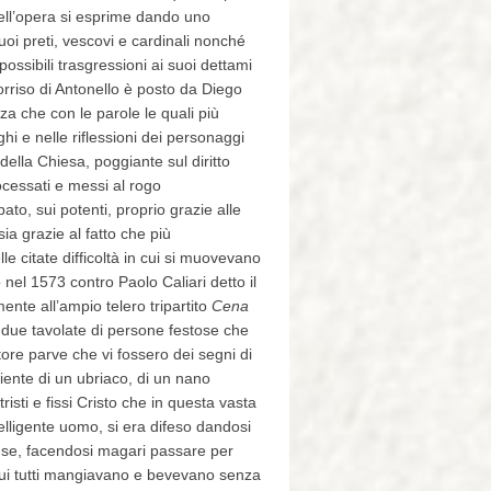
dell’opera si esprime dando uno
uoi preti, vescovi e cardinali nonché
ossibili trasgressioni ai suoi dettami
 sorriso di Antonello è posto da Diego
za che con le parole le quali più
i e nelle riflessioni dei personaggi
della Chiesa, poggiante sul diritto
rocessati e messi al rogo
ato, sui potenti, proprio grazie alle
sia grazie al fatto che più
lle citate difficoltà in cui si muovevano
o nel 1573 contro Paolo Caliari detto il
nte all’ampio telero tripartito
Cena
da due tavolate di persone festose che
tore parve che vi fossero dei segni di
eniente di un ubriaco, di un nano
tristi e fissi Cristo che in questa vasta
ntelligente uomo, si era difeso dandosi
ccuse, facendosi magari passare per
n cui tutti mangiavano e bevevano senza