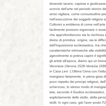
dovendo tacere, capisse e giudicasse d
scorcio dell’arte nel periodo storico d
amici vigilava, come consuetudine per a
nell’esecuzione dei soggetti religiosi a
Collovini a emblema di come nell’arte 
facilmente possono ingannare o essere
che approfondiscono sia la rischiosa es
divino di primitiva origine, sia le diff
dall’Inquisizione ecclesiastica, ma che
caratteristiche intrinseche alla visibili
agevolmente si poteva capire il signific
gli artisti all’epoca, diamo qui un bre
Veronese (Verona 1528-Venezia 1588) da
in Casa Levi
. L’Ultima Cena con l’isti
mangiano lietamente, in piena gioia di
poco rispetto dei principi religiosi, de
scherzoso, lo stesso modo di mangiare
tela, secondo il Giudice ecclesiastico, 
esplicitamente dello stolto, della per
stolti. In ogni caso, già l’aver posto