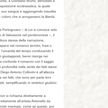
iunta, a Giordano Bruno, denudato e
nquisizione ecclesiastica, la quale
il suo sangue e aggiungendo inaudita
coloro che si arrogassero la libertà
da Portogruaro – di cui si conosce solo
 di Valvasone nel pordenonese –, il
ttura stessa della narrazione,
e sparsi nel romanzo termini, frasi o
ta l’umanità del tempo conducendo il
i giustapposti, bensì risorge nei
 mai confonde il romanzo con il saggio
rofondità nella verità dei fatti stessi
 Diego Antonio Collovini è all’altezza
nei fatti, che sono per parte loro
i, semplificando in sintetico giudizio:
o non si richiama direttamente a
ettamente all’artista Antonello da
ignoto marinaio
, come se questo, pur