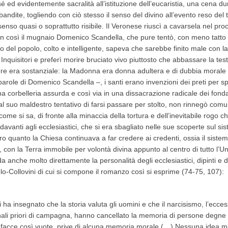
er sé ed evidentemente sacralità all’istituzione dell’eucaristia, una cena 
andite, togliendo con ciò stesso il senso del divino all’evento reso del
 senso quasi o soprattutto risibile. Il Veronese riuscì a cavarsela nel 
 non così il mugnaio Domenico Scandella, che pure tentò, con meno tatto
 del popolo, colto e intelligente, sapeva che sarebbe finito male con l
i Inquisitori e preferì morire bruciato vivo piuttosto che abbassare la tes
tere era sostanziale: la Madonna era donna adultera e di dubbia morale 
parole di Domenico Scandella –, i santi erano invenzioni dei preti per spi
 una corbelleria assurda e così via in una dissacrazione radicale dei fonda
l suo maldestro tentativo di farsi passare per stolto, non rinnegò comunq
come si sa, di fronte alla minaccia della tortura e dell’inevitabile rogo
davanti agli ecclesiastici, che si era sbagliato nelle sue scoperte sul sis
ro quanto la Chiesa continuava a far credere ai credenti, ossia il siste
isse, con la Terra immobile per volontà divina appunto al centro di tutto l
 anche molto direttamente la personalità degli ecclesiastici, dipinti e d
olo-Collovini di cui si compone il romanzo così si esprime (74-75, 107):
i ha insegnato che la storia valuta gli uomini e che il narcisismo, l’ecc
ali priori di campagna, hanno cancellato la memoria di persone degne di 
elle facce così vuote, prive di alcuna memoria morale (…) Nessuna ide