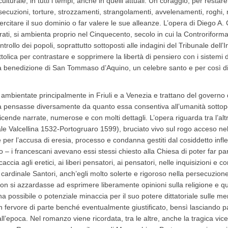
urale, in tutti i tempi, anche in quelli attuali. Un coraggio, per restare
ecuzioni, torture, strozzamenti, strangolamenti, avvelenamenti, roghi, n
citare il suo dominio o far valere le sue alleanze. L’opera di Diego A. Col
arrati, si ambienta proprio nel Cinquecento, secolo in cui la Controriform
ontrollo dei popoli, soprattutto sottoposti alle indagini del Tribunale dell
olica per contrastare e sopprimere la libertà di pensiero con i sistemi d
a benedizione di San Tommaso d’Aquino, un celebre santo e per così di
mbientate principalmente in Friuli e a Venezia e trattano del governo 
la pensasse diversamente da quanto essa consentiva all’umanità sottopo
ende narrate, numerose e con molti dettagli. L’opera riguarda tra l’al
 Valcellina 1532-Portogruaro 1599), bruciato vivo sul rogo acceso nel
er l’accusa di eresia, processo e condanna gestiti dal cosiddetto infless
– i francescani avevano essi stessi chiesto alla Chiesa di poter far part
cia agli eretici, ai liberi pensatori, ai pensatori, nelle inquisizioni e
rdinale Santori, anch’egli molto solerte e rigoroso nella persecuzione 
on si azzardasse ad esprimere liberamente opinioni sulla religione e qua
possibile o potenziale minaccia per il suo potere dittatoriale sulle men
n fervore di parte benché eventualmente giustificato, bensì lasciando p
all’epoca. Nel romanzo viene ricordata, tra le altre, anche la tragica vi