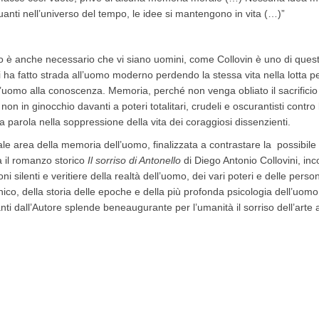
anti nell’universo del tempo, le idee si mantengono in vita (…)”
è anche necessario che vi siano uomini, come Collovin è uno di questi,
ha fatto strada all’uomo moderno perdendo la stessa vita nella lotta per 
dell’uomo alla conoscenza. Memoria, perché non venga obliato il sacrifici
non in ginocchio davanti a poteri totalitari, crudeli e oscurantisti contro 
lla parola nella soppressione della vita dei coraggiosi dissenzienti.
e area della memoria dell’uomo, finalizzata a contrastare la possibile co
ca il romanzo storico
Il sorriso di Antonello
di Diego Antonio Collovini, inco
moni silenti e veritiere della realtà dell’uomo, dei vari poteri e delle pers
nico, della storia delle epoche e della più profonda psicologia dell’uom
vanti dall’Autore splende beneaugurante per l’umanità il sorriso dell’arte
 Mascial