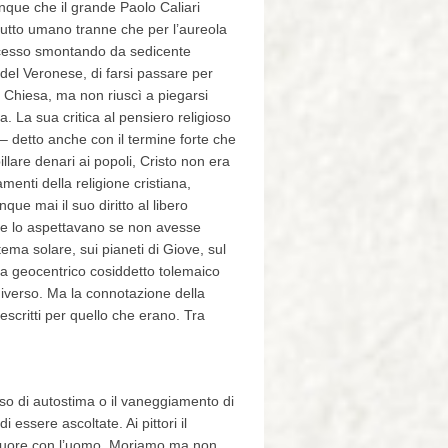
dunque che il grande Paolo Caliari
 tutto umano tranne che per l’aureola
processo smontando da sedicente
 del Veronese, di farsi passare per
a Chiesa, ma non riuscì a piegarsi
ta. La sua critica al pensiero religioso
– detto anche con il termine forte che
llare denari ai popoli, Cristo non era
menti della religione cristiana,
ue mai il suo diritto al libero
 che lo aspettavano se non avesse
tema solare, sui pianeti di Giove, sul
ma geocentrico cosiddetto tolemaico
’Universo. Ma la connotazione della
escritti per quello che erano. Tra
esso di autostima o il vaneggiamento di
essere ascoltate. Ai pittori il
a muore con l’uomo. Moriamo ma non