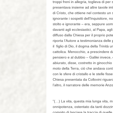
troppi freni in allegria, toglieva di p
presentava insieme ad altre tavole imb
di Cristo, che ottiene nel contesto un
ignorante i sospetti dell’Inquisitore,
stolto e ignorante – era, seppure uomo
davanti agli ecclesiastici, al Papa, agl
diffuso dalla Chiesa per il proprio po
riporta l’Autore a testimonianza delle 
il figlio di Dio, il dogma della Trinità
cattolica. Menocchio, a prescindere da
pensiero e al dubbio – Galilei invece, 
abiurato, disse, costretto in ginocchio 
moto della Terra, ciò che andava cont
con le sfere di cristallo e le stelle f
Chiesa presentata da Collovini riguarda
l’altro, il narratore delle memorie Anz
“(…) La vita, questa mia lunga vita, m
onnipotenza, ostentato da tanti dozzin
compito di lasciare la traccia di qu