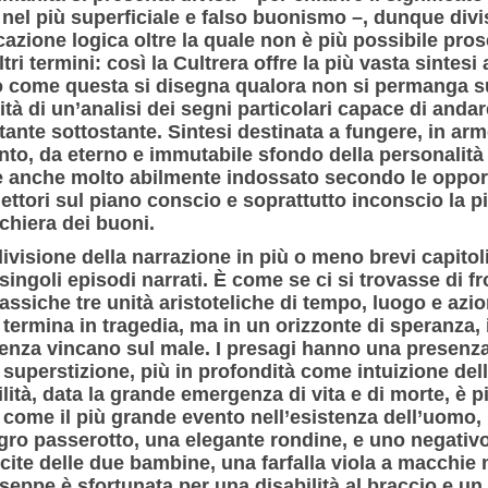
 nel più superficiale e falso buonismo –, dunque divi
icazione logica oltre la quale non è più possibile pro
tri termini: così la Cultrera offre la più vasta sintesi
 come questa si disegna qualora non si permanga su
tà di un’analisi dei segni particolari capace di andare
stante sottostante. Sintesi destinata a fungere, in ar
o, da eterno e immutabile sfondo della personalità al
anche molto abilmente indossato secondo le opportu
lettori sul piano conscio e soprattutto inconscio la pi
chiera dei buoni.
ivisione della narrazione in più o meno brevi capitoli
 singoli episodi narrati. È come se ci si trovasse di 
assiche tre unità aristoteliche di tempo, luogo e azio
termina in tragedia, ma in un orizzonte di speranza, in
ligenza vincano sul male. I presagi hanno una presen
 superstizione, più in profondità come intuizione dell
tà, data la grande emergenza di vita e di morte, è pi
 come il più grande evento nell’esistenza dell’uomo,
legro passerotto, una elegante rondine, e uno negativo
cite delle due bambine, una farfalla viola a macchie 
Giuseppe è sfortunata per una disabilità al braccio e un 