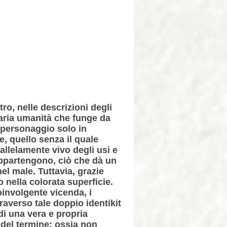
ro, nelle descrizioni degli
varia umanità che funge da
e personaggio solo in
e, quello senza il quale
allelamente vivo degli usi e
i appartengono, ciò che dà un
el male. Tuttavia, grazie
o nella colorata superficie.
involgente vicenda, i
averso tale doppio identikit
di una vera e propria
o del termine: ossia non