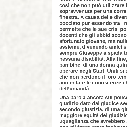
così che non può utilizzare 
sopravvenuta per una corren
finestra. A causa delle diver
bocciato pur essendo tra i m
permette che le sue crisi p
docenti che gli ubbidiscono
sfortunato giovane, ma null
assieme, divenendo amici si
sempre Giuseppe a spada tra
nessuna disabilità. Alla fin
bambine, di una donna quind
operare negli Starti Uniti s
che non perdono il loro temp
aumentare le conoscenze che
dell’umanità.
Una parola ancora sul polis
giudizio dato dal giudice s
secondo giustizia, di una gi
maggiore equità del giudizio.
uguaglianza che avrebbero a