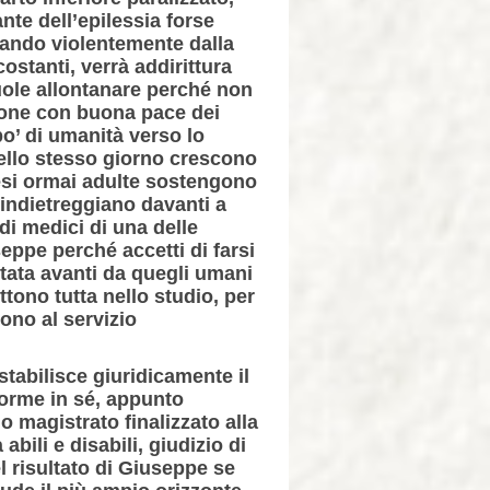
nte dell’epilessia forse
rando violentemente dalla
costanti, verrà addirittura
vuole allontanare perché non
sione con buona pace dei
o’ di umanità verso lo
nello stesso giorno crescono
tesi ormai adulte sostengono
 indietreggiano davanti a
di medici di una delle
ppe perché accetti di farsi
rtata avanti da quegli umani
ttono tutta nello studio, per
ono al servizio
stabilisce giuridicamente il
norme in sé, appunto
o magistrato finalizzato alla
abili e disabili, giudizio di
l risultato di Giuseppe se