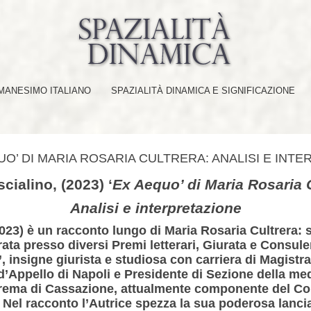
ANESIMO ITALIANO
SPAZIALITÀ DINAMICA E SIGNIFICAZIONE
QUO’ DI MARIA ROSARIA CULTRERA: ANALISI E INT
cialino, (2023)
‘
Ex Aequo’ di Maria Rosaria C
Analisi e interpretazione
2023) è un racconto lungo di
Maria Rosaria Cultrera
: 
rata presso diversi Premi letterari, Giurata e Consule
, insigne giurista e studiosa con carriera di Magistrat
 d’Appello di Napoli e Presidente di Sezione della me
rema di Cassazione, attualmente componente del Com
el racconto l’Autrice spezza la sua poderosa lanci