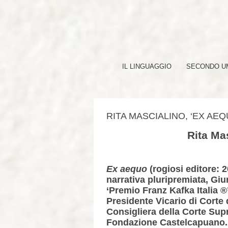
IL LINGUAGGIO
SECONDO UM
RITA MASCIALINO, ‘EX AE
Rita Mas
Ex aequo
(rogiosi editore: 
narrativa pluripremiata, Giu
‘Premio Franz Kafka Italia ®’
Presidente Vicario di Corte
Consigliera della Corte Sup
Fondazione Castelcapuano. N