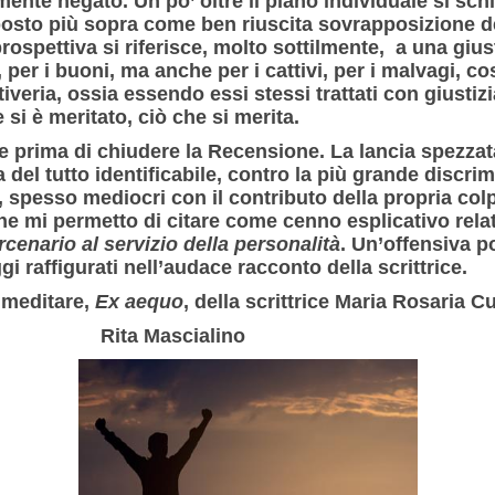
mente negato. Un po’ oltre il piano individuale si sch
posto più sopra come ben riuscita sovrapposizione dei 
ospettiva si riferisce, molto sottilmente, a una giust
per i buoni, ma anche per i cattivi, per i malvagi, cos
tiveria, ossia essendo essi stessi trattati con giustiz
 si è meritato, ciò che si merita.
 prima di chiudere la Recensione. La lancia spezzata 
del tutto identificabile, contro la più grande discrim
 spesso mediocri con il contributo della propria colp
 mi permetto di citare come cenno esplicativo relati
rcenario al servizio della personalità
. Un’offensiva p
 raffigurati nell’audace racconto della scrittrice.
i meditare,
Ex aequo
, della scrittrice
Maria Rosaria Cu
scialino