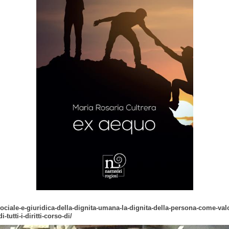
ociale-e-giuridica-della-dignita-umana-la-dignita-della-persona-come-v
tutti-i-diritti-corso-di/