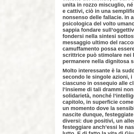
unita in rozzo miscuglio, né
e cattivi, ciò in una semplif
nonsenso delle fallacie. In al
psicologica del volto umano
sappia fondare sull’oggettivi
fondersi nella sintesi sotto
messaggio ultimo del raccont
camuffamento possa essere 
scrittrice può stimolare nei 
permanere nella dignitosa s
Molto interessante è la sudd
secondo le singole azioni, i
ciascuno in ossequio alle cl
l’insieme di tali drammi non 
solidarietà, nonché l’intel
capitolo, in superficie come
un momento dove la sensibili
nascite dunque, festeggiate
diversi: due positivi, un al
festeggiare anch’essi le nas
lutto. E di fatto la vita di 