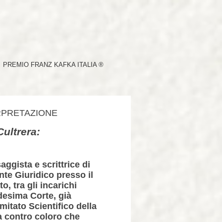
PREMIO FRANZ KAFKA ITALIA ®
ERPRETAZIONE
ultrera:
saggista e scrittrice di
nte Giuridico presso il
o, tra gli incarichi
desima Corte, già
itato Scientifico della
a contro coloro che