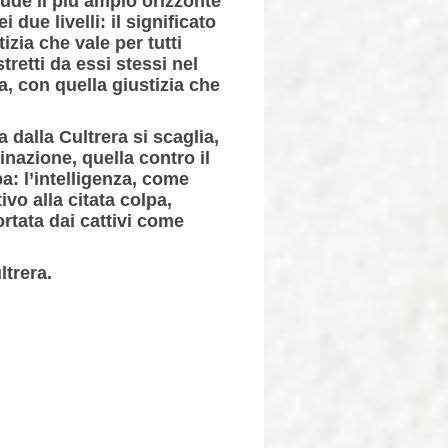
iude il più ampio orizzonte
due livelli: il significato
izia che vale per tutti
tretti da essi stessi nel
ia, con quella giustizia che
dalla Cultrera si scaglia,
inazione, quella contro il
a: l’intelligenza, come
vo alla citata colpa,
ortata dai cattivi come
ltrera
.