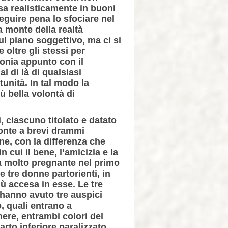
sa realisticamente in buoni
seguire pena lo sfociare nel
 a monte della realtà
l piano soggettivo, ma ci si
 oltre gli stessi per
monia appunto con il
 di là di qualsiasi
nità. In tal modo la
ù bella volontà di
, ciascuno titolato e datato
fronte a brevi drammi
ne, con la differenza che
 cui il bene, l’amicizia e la
za molto pregnante nel primo
e tre donne partorienti, in
ù accesa in esse. Le tre
 hanno avuto tre auspici
, quali entrano a
nere, entrambi colori del
arto inferiore paralizzato,