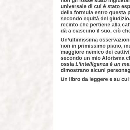
non gli fosse stato ingiusta
universale di cui è stato es
della formula entro questa pr
secondo equità del giudizio, 
recinto che pertiene alla cat
dà a ciascuno il suo, ciò che
Un’ultimissima osservazione
non in primissimo piano, ma 
maggiore nemico dei cattivi,
secondo un mio Aforisma che
ossia
L’intelligenza è un me
dimostrano alcuni personaggi
Un libro da leggere e su cu
Rita Ma