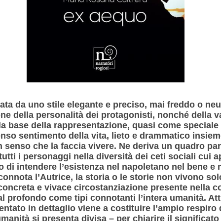
ata da uno stile elegante e preciso, mai freddo o neut
one della personalità dei protagonisti, nonché della 
 alla base della rappresentazione, quasi come special
tenso sentimento della vita, lieto e drammatico insiem
 senso che la faccia vivere. Ne deriva un quadro par
tutti i personaggi nella diversità dei ceti sociali cu
 di intendere l’esistenza nel napoletano nel bene e n
onnota l’Autrice, la storia o le storie non vivono sol
oncreta e vivace circostanziazione presente nella co
 profondo come tipi connotanti l’intera umanità. Attr
entato in dettaglio viene a costituire l’ampio respiro 
manità si presenta divisa – per chiarire il significat