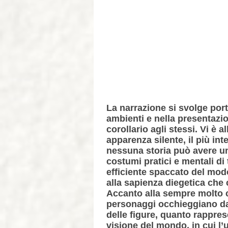
La narrazione si svolge port
ambienti e nella presentazi
corollario agli stessi. Vi è
apparenza silente, il più in
nessuna storia può avere un
costumi pratici e mentali di 
efficiente spaccato del modo
alla sapienza diegetica che c
Accanto alla sempre molto c
personaggi occhieggiano dal
delle figure, quanto rappres
visione del mondo, in cui l’u