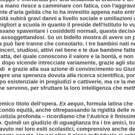
la mano riesce a camminare con fatica, con l’aggrava
te d’aria gelida che lo ha investito appena nato ent
sità subirà gravi danni a livello sociale e umiliazioni 
igliori a scuola in quanto il preside dell’Istituto lo 
ossano spaventare i cosiddetti normali, questa deci
 assoggettandosi. So un bidello mostra di avere un p
a può fare tranne che consolarlo. I tre bambini nati 
nceri, studiosi, attivi nel bene e le due bambine fat
tta, del quale conoscono il valore e la bontà, e non
e, dopo vicende intrecciate variamente, grazie agli stu
i e grazie alla sua azione di convincimento su Giuse
i apre una speranza dovuta alla ricerca scientifica, po
o esistenziale in pregiudizi e cattiverie, ma ce la me
 servono, per sfruttare la loro intelligenza che mett
emico titolo dell’opera.
Ex aequo
, formula latina che 
econdo equità, anche oltrepassando la rigidità delle 
ustizia profonda – ricordiamo che l’Autrice è finissim
 Quindi un giudizio di uguaglianza tra i tre amici, tra 
vuto nei loro esiti scolastici, comprensivo anche de