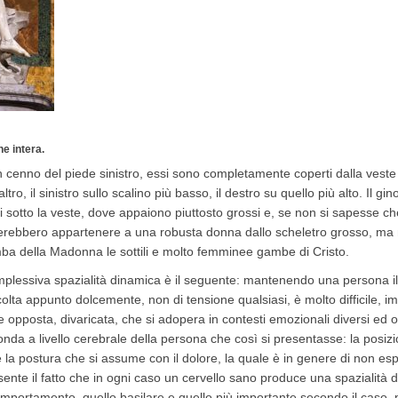
e intera.
 un cenno del piede sinistro, essi sono completamente coperti dalla veste l
altro, il sinistro sullo scalino più basso, il destro su quello più alto. Il gi
 sotto la veste, dove appaiono piuttosto grossi e, se non si sapesse ch
 crederebbero appartenere a una robusta donna dallo scheletro grosso, m
a della Madonna le sottili e molto femminee gambe di Cristo.
 complessiva spazialità dinamica è il seguente: mantenendo una persona il
olta appunto dolcemente, non di tensione qualsiasi, è molto difficile, imp
ne opposta, divaricata, che si adopera in contesti emozionali diversi ed 
da a livello cerebrale della persona che così si presentasse: la posizio
 la postura che si assume con il dolore, la quale è in genere di non esp
sente il fatto che in ogni caso un cervello sano produce una spazialità d
omportamento, quello basilare e quello più importante secondo il caso, 