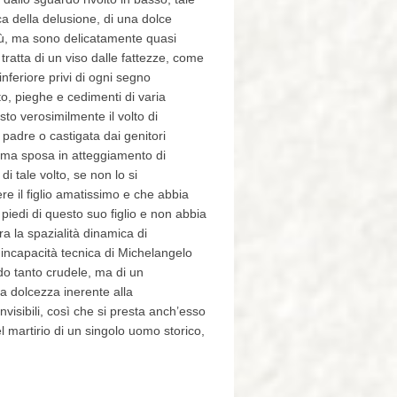
ca della delusione, di una dolce
giù, ma sono delicatamente quasi
ratta di un viso dalle fattezze, come
nferiore privi di ogni segno
to, pieghe e cedimenti di varia
sto verosimilmente il volto di
padre o castigata dai genitori
ima sposa in atteggiamento di
i tale volto, se non lo si
e il figlio amatissimo e che abbia
piedi di questo suo figlio e non abbia
a la spazialità dinamica di
a incapacità tecnica di Michelangelo
odo tanto crudele, ma di un
a dolcezza inerente alla
nvisibili, così che si presta anch’esso
l martirio di un singolo uomo storico,