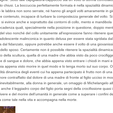
tto chiusi. La boccuccia perfettamente formata è nella spazialità dinami
to le labbra non sono serrate, né hanno gli angoli volti amaramente in 
e contenuto, incapace di turbare la compostezza generale del volto. Si t
 si evince anche e soprattutto dai contorni di collo, mento e mandibola i
i decadenza quali, specialmente nella posizione in questione, doppio men
i del viso nonché del collo unitamente all’espressione fanno ritenere que
olescente malinconica in quanto delusa per essere stata sgridata dal 
al fidanzato, oppure potrebbe anche essere il volto di una giovaniss
dello sposo. Certamente non è possibile ritenere la spazialità dinamica d
 della scultura, quella di una madre che abbia visto da poco crocifigger
e di sangue e dolore, che abbia appena visto entrare i chiodi in mani e 
abbia appena visto morire in quel modo e lo tenga morto sul suo corpo. Or
alità dinamica degli eventi cui ha appena partecipato è frutto non di un
more contraffatto dal dolore di una madre di fronte al figlio ucciso in m
inevitabilmente, alla donna in generale, un omaggio di Michelangelo all
nche il leggiadro corpo del figlio porta segni della crocifissione quasi i
vivere e del morire dell’umanità in generale come a superare i confini de
a come tale nella vita e accompagna nella morte.