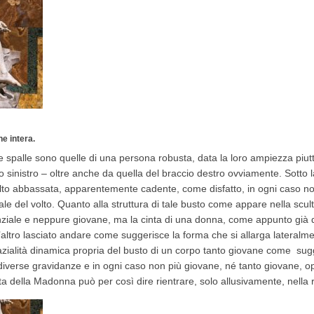
e intera.
Le spalle sono quelle di una persona robusta, data la loro ampiezza pi
o sinistro – oltre anche da quella del braccio destro ovviamente. Sotto 
lto abbassata, apparentemente cadente, come disfatto, in ogni caso no
le del volto. Quanto alla struttura di tale busto come appare nella scultu
enziale e neppure giovane, ma la cinta di una donna, come appunto già
altro lasciato andare come suggerisce la forma che si allarga lateralmen
spazialità dinamica propria del busto di un corpo tanto giovane come sug
iverse gravidanze e in ogni caso non più giovane, né tanto giovane, o
 della Madonna può per così dire rientrare, solo allusivamente, nella r