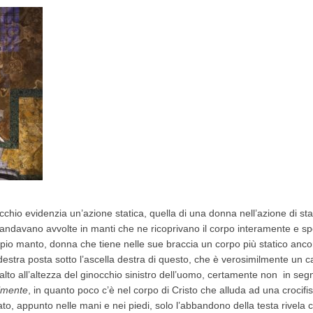
chio evidenzia un’azione statica, quella di una donna nell’azione di stare
ndavano avvolte in manti che ne ricoprivano il corpo interamente e spes
pio manto, donna che tiene nelle sue braccia un corpo più statico anco
stra posta sotto l’ascella destra di questo, che è verosimilmente un c
 alto all’altezza del ginocchio sinistro dell’uomo, certamente non in seg
lmente
, in quanto poco c’è nel corpo di Cristo che alluda ad una crocifis
tato, appunto nelle mani e nei piedi, solo l’abbandono della testa rivel