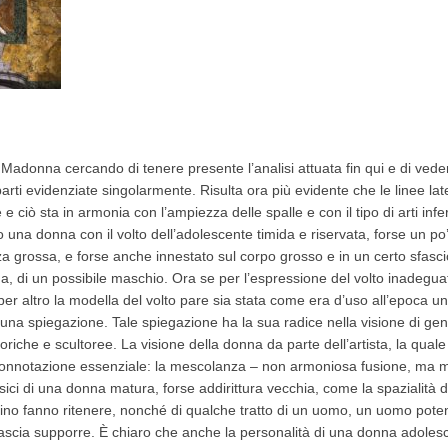
a Madonna cercando di tenere presente l’analisi attuata fin qui e di vede
e parti evidenziate singolarmente. Risulta ora più evidente che le linee lat
iò sta in armonia con l’ampiezza delle spalle e con il tipo di arti infer
una donna con il volto dell’adolescente timida e riservata, forse un po’
a grossa, e forse anche innestato sul corpo grosso e in un certo sfasc
onna, di un possibile maschio. Ora se per l’espressione del volto inadegua
r altro la modella del volto pare sia stata come era d’uso all’epoca un
è una spiegazione. Tale spiegazione ha la sua radice nella visione di g
riche e scultoree. La visione della donna da parte dell’artista, la quale è
nnotazione essenziale: la mescolanza – non armoniosa fusione, ma mis
cofisici di una donna matura, forse addirittura vecchia, come la spazialità 
cino fanno ritenere, nonché di qualche tratto di un uomo, un uomo poten
ri lascia supporre. È chiaro che anche la personalità di una donna adoles