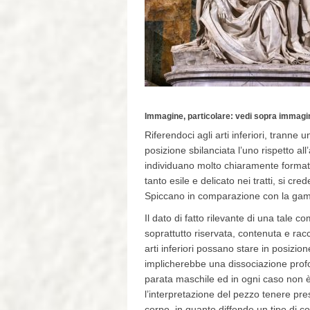
Immagine, particolare: vedi sopra immagin
Riferendoci agli arti inferiori, tranne
posizione sbilanciata l’uno rispetto all’
individuano molto chiaramente formati
tanto esile e delicato nei tratti, si
Spiccano in comparazione con la gamb
Il dato di fatto rilevante di una tale
soprattutto riservata, contenuta e racc
arti inferiori possano stare in posizio
implicherebbe una dissociazione profon
parata maschile ed in ogni caso non è
l’interpretazione del pezzo tenere pre
corpo, in quanto diffonde un tipo di c