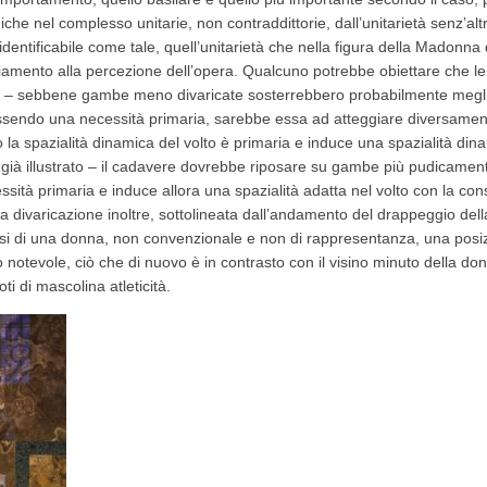
amiche nel complesso unitarie, non contraddittorie, dall’unitarietà senz’
entificabile come tale, quell’unitarietà che nella figura della Madonna
iamento alla percezione dell’opera. Qualcuno potrebbe obiettare che l
o – sebbene gambe meno divaricate sosterrebbero probabilmente meglio
essendo una necessità primaria, sarebbe essa ad atteggiare diversamente
i: o la spazialità dinamica del volto è primaria e induce una spazialità din
ià illustrato – il cadavere dovrebbe riposare su gambe più pudicamente 
cessità primaria e induce allora una spazialità adatta nel volto con la c
 divaricazione inoltre, sottolineata dall’andamento del drappeggio dell
osi di una donna, non convenzionale e non di rappresentanza, una posi
to notevole, ciò che di nuovo è in contrasto con il visino minuto della d
i di mascolina atleticità.