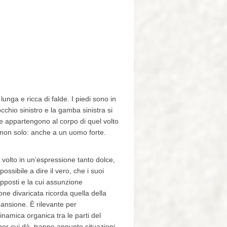
unga e ricca di falde. I piedi sono in
nocchio sinistro e la gamba sinistra si
e appartengono al corpo di quel volto
a non solo: anche a un uomo forte.
 volto in un’espressione tanto dolce,
ossibile a dire il vero, che i suoi
opposti e la cui assunzione
ne divaricata ricorda quella della
ansione. È rilevante per
inamica organica tra le parti del
per cui dà, tranne appunto situazioni