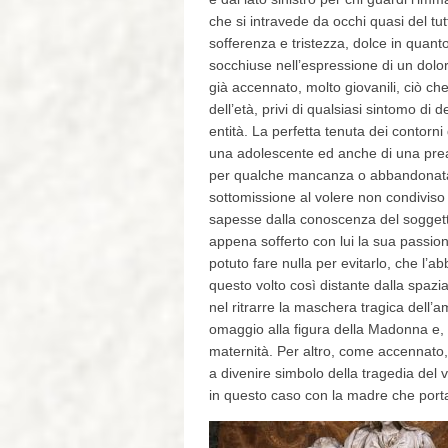
che si intravede da occhi quasi del tu
sofferenza e tristezza, dolce in quan
socchiuse nell’espressione di un dolor
già accennato, molto giovanili, ciò che
dell’età, privi di qualsiasi sintomo d
entità. La perfetta tenuta dei contorn
una adolescente ed anche di una pread
per qualche mancanza o abbandonata d
sottomissione al volere non condiviso 
sapesse dalla conoscenza del soggetto
appena sofferto con lui la sua passion
potuto fare nulla per evitarlo, che l’
questo volto così distante dalla spazi
nel ritrarre la maschera tragica dell’a
omaggio alla figura della Madonna e, 
maternità. Per altro, come accennato, a
a divenire simbolo della tragedia del 
in questo caso con la madre che port