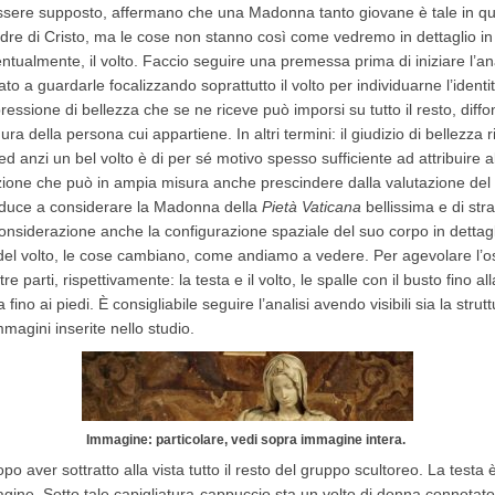
 può essere supposto, affermano che una Madonna tanto giovane è tale in
dre di Cristo, ma le cose non stanno così come vedremo in dettaglio in q
almente, il volto. Faccio seguire una premessa prima di iniziare l’anal
to a guardarle focalizzando soprattutto il volto per individuarne l’ident
ressione di bellezza che se ne riceve può imporsi su tutto il resto, diffo
gura della persona cui appartiene. In altri termini: il giudizio di bellezz
ed anzi un bel volto è di per sé motivo spesso sufficiente ad attribuire 
zione che può in ampia misura anche prescindere dalla valutazione del
duce a considerare la Madonna della
Pietà Vaticana
bellissima e di str
nsiderazione anche la configurazione spaziale del suo corpo in dettagl
del volto, le cose cambiano, come andiamo a vedere. Per agevolare l’o
tre parti, rispettivamente: la testa e il volto, le spalle con il busto fino 
ia fino ai piedi. È consigliabile seguire l’analisi avendo visibili sia la strut
magini inserite nello studio.
Immagine: particolare, vedi sopra immagine intera.
po aver sottratto alla vista tutto il resto del gruppo scultoreo. La test
magine. Sotto tale capigliatura-cappuccio sta un volto di donna connotato