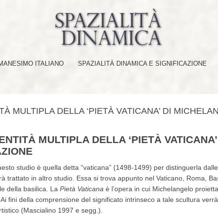
ANESIMO ITALIANO
SPAZIALITÀ DINAMICA E SIGNIFICAZIONE
ITÀ MULTIPLA DELLA ‘PIETÀ VATICANA’ DI MICHELA
DENTITÀ MULTIPLA DELLA ‘PIETÀ VATICANA
AZIONE
esto studio è quella detta “vaticana” (1498-1499) per distinguerla dall
rrà trattato in altro studio. Essa si trova appunto nel Vaticano, Roma, Ba
le della basilica. La
Pietà
Vaticana
è l’opera in cui Michelangelo proiett
 fini della comprensione del significato intrinseco a tale scultura verrà
tistico (Mascialino 1997 e segg.).