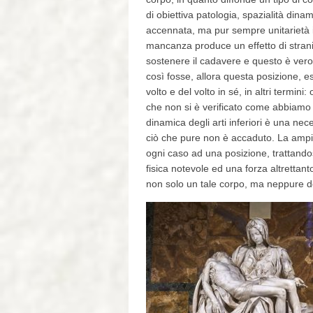
di obiettiva patologia, spazialità din
accennata, ma pur sempre unitarietà id
mancanza produce un effetto di stran
sostenere il cadavere e questo è ver
così fosse, allora questa posizione, 
volto e del volto in sé, in altri termin
che non si è verificato come abbiamo g
dinamica degli arti inferiori è una ne
ciò che pure non è accaduto. La ampia
ogni caso ad una posizione, trattand
fisica notevole ed una forza altrettan
non solo un tale corpo, ma neppure dot