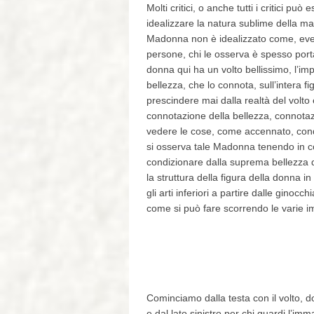
Molti critici, o anche tutti i critici
idealizzare la natura sublime della ma
Madonna non è idealizzato come, eventu
persone, chi le osserva è spesso porta
donna qui ha un volto bellissimo, l’imp
bellezza, che lo connota, sull’intera fi
prescindere mai dalla realtà del volto 
connotazione della bellezza, connota
vedere le cose, come accennato, con
si osserva tale Madonna tenendo in co
condizionare dalla suprema bellezza 
la struttura della figura della donna in 
gli arti inferiori a partire dalle ginocch
come si può fare scorrendo le varie im
Cominciamo dalla testa con il volto, do
e dal lato sinistro per chi guardi l’im