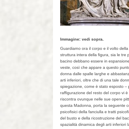
Immagine: vedi sopra.
Guardiamo ora il corpo e il volto dell
struttura intera della figura, sia le tr
bacino debbano essere in espansione e c
veste, così che appare a questo punto 
donna dalle spalle larghe e abbastanz
arti inferiori, oltre che di una tale d
spiegazione, come è stato esposto – pe
raffigurazione del resto del corpo vi 
riscontra ovunque nelle sue opere pitto
questa Madonna, porta la seguente co
psicofisici della fanciulla e tratti psi
del busto e della ricostruzione del ba
spazialità dinamica degli arti inferio