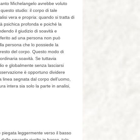
 quanto Michelangelo avrebbe voluto
uesto studio: il corpo di tale
isi vera e propria: quando si tratta di
ità psichica profonda e poiché la
ndendo il giudizio di soavità e
a riferito ad una persona non può
alla persona che lo possiede la
 resto del corpo. Questo modo di
aordinaria soavità. Se tuttavia
io e globalmente senza lasciarsi
sservazione è opportuno dividere
alla linea segnata dal corpo dell’uomo,
tura intera sia solo la parte in analisi,
a è piegata leggermente verso il basso
 dallo sguardo rivolto in basso, tale